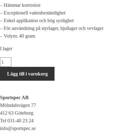
– Hämmar korrosion
– Exceptionell vattenbeständighet
– Enkel applikation och hög synlighet
– För användning på styrlager, hjullager och vevlager
– Volym:
40 gram
I lager
TF2
Lithium
Lägg till i varukorg
Grease
mängd
Sportspec AB
Mölndalsvägen 77
412 63 Göteborg
Tel 031-40 23 24
info@sportspec.se