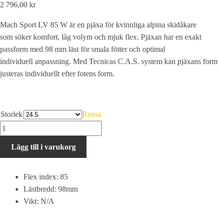
2 796,00 kr
Mach Sport LV 85 W är en pjäxa för kvinnliga alpina skidåkare
som söker komfort, låg volym och mjuk flex. Pjäxan har en exakt
passform med 98 mm läst för smala fötter och optimal
individuell anpassning. Med Tecnicas C.A.S. system kan pjäxans form
justeras individuellt efter fotens form.
Storlek
Rensa
Tecnica
Mach
Lägg till i varukorg
Sport
LV
85
Flex index: 85
W
Lästbredd: 98mm
GW
Vikt: N/A
mängd