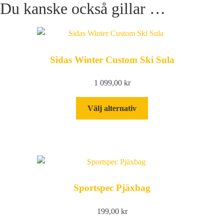
Du kanske också gillar …
Sidas Winter Custom Ski Sula
1 099,00
kr
Den
Välj alternativ
här
produkten
har
flera
varianter.
De
Sportspec Pjäxbag
olika
alternativen
199,00
kr
kan