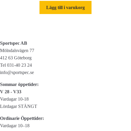
väljas
Lägg till i varukorg
på
produktsidan
Sportspec AB
Mölndalsvägen 77
412 63 Göteborg
Tel 031-40 23 24
info@sportspec.se
Sommar öppetider:
V 28 - V33
Vardagar 10-18
Lördagar STÄNGT
Ordinarie Öppettider:
Vardagar 10–18