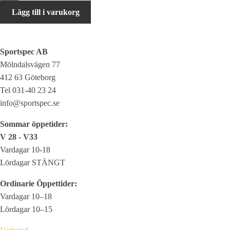
Svettskydd
Lägg till i varukorg
mängd
Sportspec AB
Mölndalsvägen 77
412 63 Göteborg
Tel 031-40 23 24
info@sportspec.se
Sommar öppetider:
V 28 - V33
Vardagar 10-18
Lördagar STÄNGT
Ordinarie Öppettider:
Vardagar 10–18
Lördagar 10–15