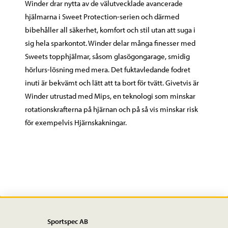
Winder drar nytta av de välutvecklade avancerade
mängd
hjälmarna i Sweet Protection-serien och därmed
bibehåller all säkerhet, komfort och stil utan att suga i
sig hela sparkontot. Winder delar många finesser med
Sweets topphjälmar, såsom glasögongarage, smidig
hörlurs-lösning med mera. Det fuktavledande fodret
inuti är bekvämt och lätt att ta bort för tvätt. Givetvis är
Winder utrustad med Mips, en teknologi som minskar
rotationskrafterna på hjärnan och på så vis minskar risk
för exempelvis Hjärnskakningar.
Sportspec AB