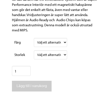
Performance Interiör med ett magnetiskt hakspänne
som gör det enkelt att fästa, även med vantar eller
handskar.
Vridjusteringen är super lätt att använda.
Hjälmen är Audio Ready och Audio Chips kan köpas
som extrautrustning.
Denna modell är också utrustad
med MIPS.
Färg
Storlek
Sweet
Protection
Switcher
Lägg till i varukorg
Mips
Woodland
mängd