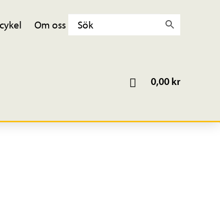
cykel
Om oss
0,00
kr