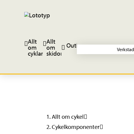
Allt
Allt
Outlet
om
om
Verkstad
cyklar
skidor
Allt om cykel
Cykelkomponenter