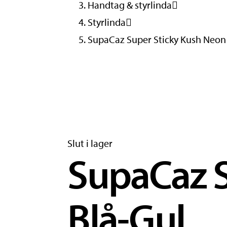
Handtag & styrlinda
Styrlinda
SupaCaz Super Sticky Kush Neon
Slut i lager
SupaCaz S
Blå-Gul