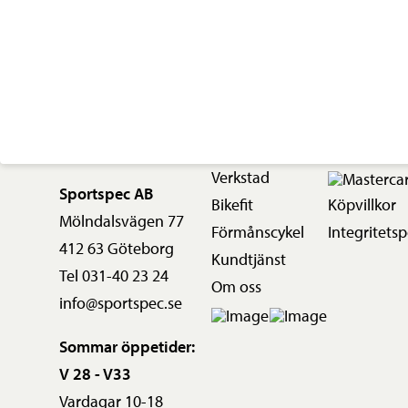
Svart
Justerbar
Ahead
Race
mängd
Verkstad
Sportspec AB
Bikefit
Köpvillkor
Mölndalsvägen 77
Förmånscykel
Integritetsp
412 63 Göteborg
Kundtjänst
Tel 031-40 23 24
Om oss
info@sportspec.se
Sommar öppetider:
V 28 - V33
Vardagar 10-18