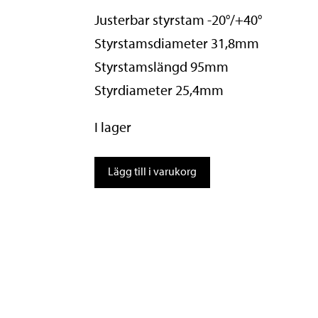
Justerbar styrstam -20°/+40°
Styrstamsdiameter 31,8mm
Styrstamslängd 95mm
Styrdiameter 25,4mm
I lager
Styrstam
Lägg till i varukorg
Bike
Attitude
1
1/8in
95
mm