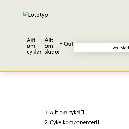
Allt
Allt
Outlet
om
om
Verkstad
cyklar
skidor
Allt om cykel
Cykelkomponenter