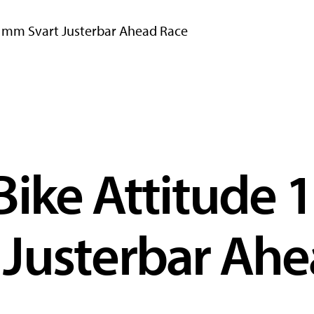
95 mm Svart Justerbar Ahead Race
ike Attitude 1
Justerbar Ahe