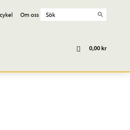
cykel
Om oss
0,00
kr