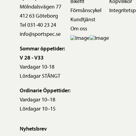
Bikefit
Köpvillkor
Mölndalsvägen 77
Förmånscykel
Integritetsp
412 63 Göteborg
Kundtjänst
Tel 031-40 23 24
Om oss
info@sportspec.se
Sommar öppetider:
V 28 - V33
Vardagar 10-18
Lördagar STÄNGT
Ordinarie Öppettider:
Vardagar 10–18
Lördagar 10–15
Nyhetsbrev