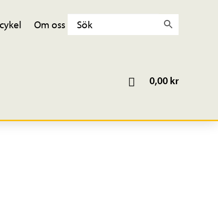
cykel
Om oss
0,00
kr