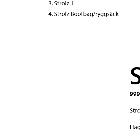
Strolz
Strolz Bootbag/ryggsäck
999
Str
I la