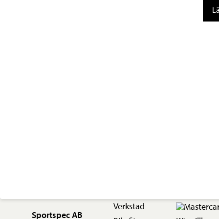
Stro
Lä
Boo
mä
Verkstad
Sportspec AB