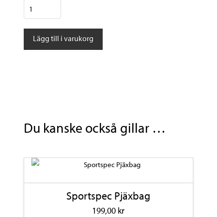
Strolz
POP
Frida
Lägg till i varukorg
mängd
Du kanske också gillar …
Sportspec Pjäxbag
199,00
kr