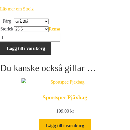
Läs mer om Strolz
Färg
Storlek
Rensa
Strolz
Evolution
Lägg till i varukorg
S
Grey
Du kanske också gillar …
mängd
Sportspec Pjäxbag
199,00
kr
Lägg till i varukorg