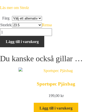
Läs mer om Strolz
Färg
Storlek
Rensa
Strolz
Evolution
Lägg till i varukorg
PINK
mängd
Du kanske också gillar …
Sportspec Pjäxbag
199,00
kr
Lägg till i varukorg