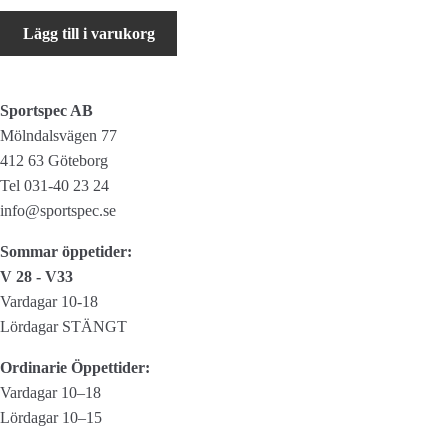
Start
Lägg till i varukorg
HF
40
mängd
Sportspec AB
Mölndalsvägen 77
412 63 Göteborg
Tel 031-40 23 24
info@sportspec.se
Sommar öppetider:
V 28 - V33
Vardagar 10-18
Lördagar STÄNGT
Ordinarie Öppettider:
Vardagar 10–18
Lördagar 10–15