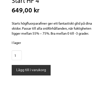
Start HF 4
649,00 kr
Starts högfluorparafiner ger ett fantastiskt glid på dina
skidor. Passar till alla snöförhållanden, när fuktigheten
ligger mellan 55% – 75%. Bra mellan 0 till -3 grader.
I lager
Start
HF
4
Lägg till i varukorg
mängd