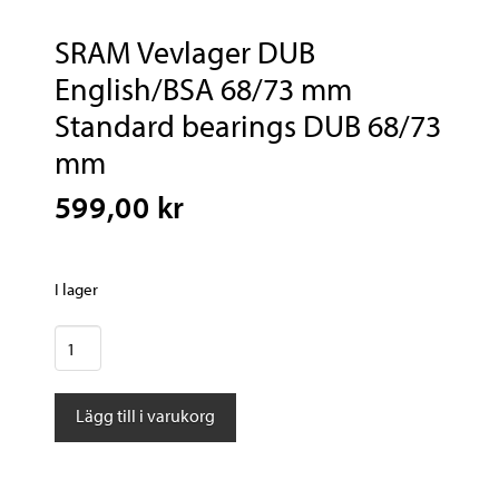
SRAM Vevlager DUB
English/BSA 68/73 mm
Standard bearings DUB 68/73
mm
599,00 kr
I lager
SRAM
Vevlager
DUB
Lägg till i varukorg
English/BSA
68/73
mm