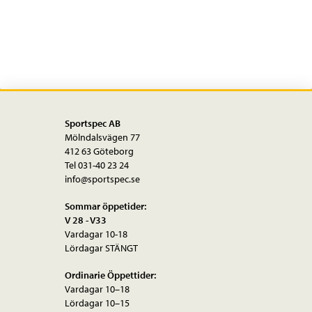
Standard
bearings
DUB
68/73
mm
mängd
Sportspec AB
Mölndalsvägen 77
412 63 Göteborg
Tel 031-40 23 24
info@sportspec.se
Sommar öppetider:
V 28 - V33
Vardagar 10-18
Lördagar STÄNGT
Ordinarie Öppettider:
Vardagar 10–18
Lördagar 10–15