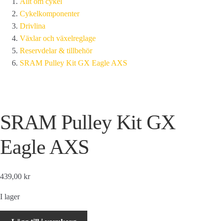
Allt om cykel
Cykelkomponenter
Drivlina
Växlar och växelreglage
Reservdelar & tillbehör
SRAM Pulley Kit GX Eagle AXS
SRAM Pulley Kit GX
Eagle AXS
439,00 kr
I lager
SRAM