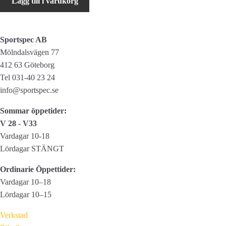
Lägg till i varukorg
Pulley
Kit
GX
Sportspec AB
Eagle
Mölndalsvägen 77
AXS
412 63 Göteborg
mängd
Tel 031-40 23 24
info@sportspec.se
Sommar öppetider:
V 28 - V33
Vardagar 10-18
Lördagar STÄNGT
Ordinarie Öppettider:
Vardagar 10–18
Lördagar 10–15
Verkstad