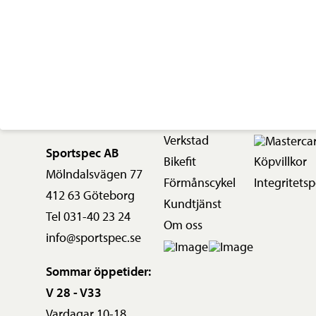
164mm
mängd
Verkstad
Sportspec AB
Bikefit
Köpvillkor
Mölndalsvägen 77
Förmånscykel
Integritetsp
412 63 Göteborg
Kundtjänst
Tel 031-40 23 24
Om oss
info@sportspec.se
Sommar öppetider:
V 28 - V33
Vardagar 10-18