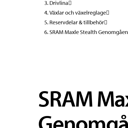
Drivlina
Växlar och växelreglage
Reservdelar & tillbehör
SRAM Maxle Stealth Genomgåen
SRAM Max
Genomgåe