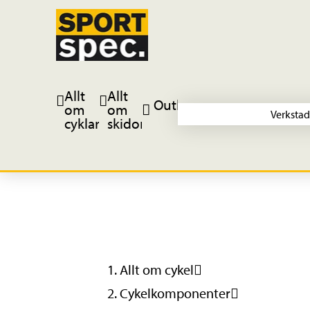
Allt
Allt
Outlet
om
om
Verkstad
cyklar
skidor
Allt om cykel
Cykelkomponenter