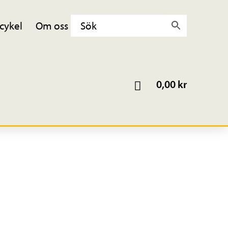
cykel
Om oss
0,00
kr