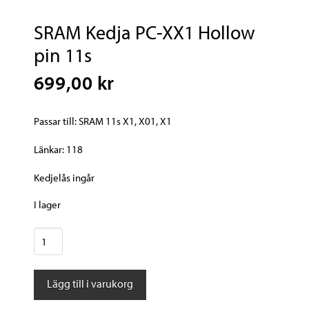
SRAM Kedja PC-XX1 Hollow
pin 11s
699,00 kr
Passar till: SRAM 11s X1, X01, X1
Länkar: 118
Kedjelås ingår
I lager
SRAM
Kedja
PC-
Lägg till i varukorg
XX1
Hollow