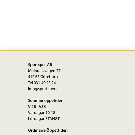
pin
11s
mängd
Sportspec AB
Mölndalsvägen 77
412 63 Göteborg
Tel 031-40 23 24
info@sportspec.se
Sommar öppetider:
V 28 - V33
Vardagar 10-18
Lördagar STÄNGT
Ordinarie Öppettider: