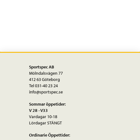
Hollow
pin
11s
mängd
Sportspec AB
Mölndalsvägen 77
412 63 Göteborg
Tel 031-40 23 24
info@sportspec.se
Sommar öppetider:
V 28 - V33
Vardagar 10-18
Lördagar STÄNGT
Ordinarie Öppettider: