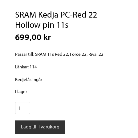
SRAM Kedja PC-Red 22
Hollow pin 11s
699,00 kr
Passar till: SRAM 11s Red 22, Force 22, Rival 22
Länkar: 114
Kedjelås ingår
I lager
SRAM
Kedja
PC-
Lägg till i varukorg
Red
22