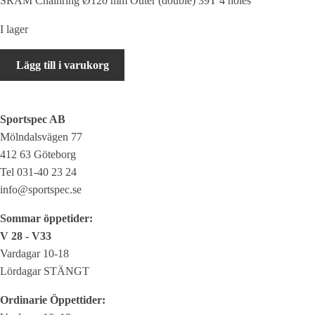
SRAM Chainring Ø120 mm Outer (double) 39T 4 holes
I lager
SRAM
Lägg till i varukorg
Chainring
Ø120
mm
Sportspec AB
Outer
Mölndalsvägen 77
(double)
412 63 Göteborg
39T
Tel 031-40 23 24
4
info@sportspec.se
holes
mängd
Sommar öppetider:
V 28 - V33
Vardagar 10-18
Lördagar STÄNGT
Ordinarie Öppettider: