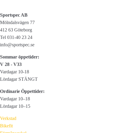
Holder
87°
Sportspec AB
mängd
Mölndalsvägen 77
412 63 Göteborg
Tel 031-40 23 24
info@sportspec.se
Sommar öppetider:
V 28 - V33
Vardagar 10-18
Lördagar STÄNGT
Ordinarie Öppettider:
Vardagar 10–18
Lördagar 10–15
Verkstad
Bikefit