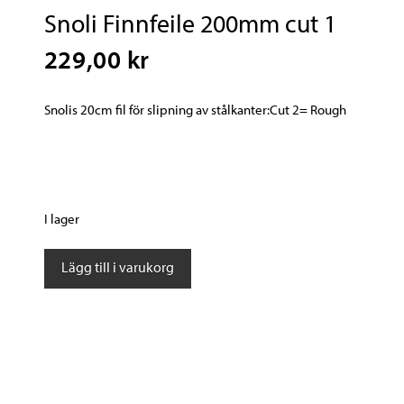
Snoli Finnfeile 200mm cut 1
229,00 kr
Snolis 20cm fil för slipning av stålkanter:Cut 2= Rough
I lager
Snoli
Lägg till i varukorg
Finnfeile
200mm
cut
1
mängd