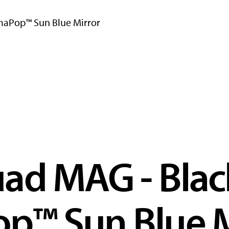
maPop™ Sun Blue Mirror
ad MAG - Black
p™ Sun Blue M