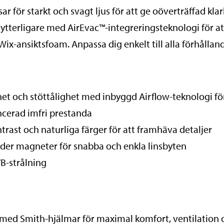
för starkt och svagt ljus för att ge oöverträffad klar
as ytterligare med AirEvac™-integreringsteknologi för
Wix-ansiktsfoam. Anpassa dig enkelt till alla förhål
rhet och stöttålighet med inbyggd Airflow-teknologi för
ancerad imfri prestanda
rast och naturliga färger för att framhäva detaljer
er magneter för snabba och enkla linsbyten
B-strålning
 med Smith-hjälmar för maximal komfort, ventilation 