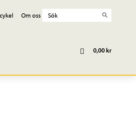
cykel
Om oss
0,00
kr