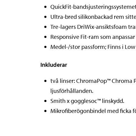
QuickFit-bandsjusteringssystemet 
Ultra-bred silikonbackad rem sitte
Tre-lagers DriWix-ansiktsfoam tra
Responsive Fit-ram som anpassar s
Medel-/stor passform; Finns i Low
Inkluderar
två linser: ChromaPop™ Chroma P
ljusförhållanden.
Smith x gogglesoc™ linskydd.
Mikrofiberögonbindel med ficka fö