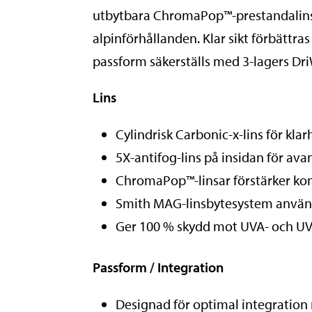
utbytbara ChromaPop™-prestandalinsar 
alpinförhållanden. Klar sikt förbättr
passform säkerställs med 3-lagers Dri
Lins
Cylindrisk Carbonic-x-lins för kla
5X-antifog-lins på insidan för av
ChromaPop™-linsar förstärker kont
Smith MAG-linsbytesystem använd
Ger 100 % skydd mot UVA- och UV
Passform / Integration
Designad för optimal integration