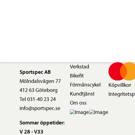
Verkstad
Sportspec AB
Bikefit
Mölndalsvägen 77
Förmånscykel
Köpvillkor
412 63 Göteborg
Kundtjänst
Integritetsp
Tel 031-40 23 24
Om oss
info@sportspec.se
Sommar öppetider:
V 28 - V33