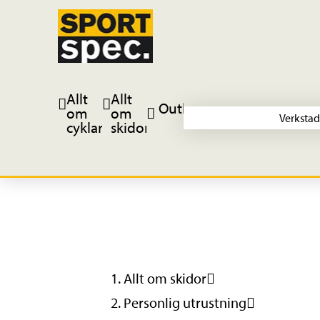
Allt
Allt
Outlet
om
om
Verkstad
cyklar
skidor
Allt om skidor
Personlig utrustning