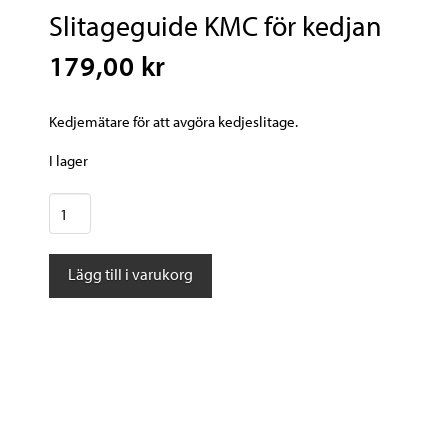
Slitageguide KMC för kedjan
179,00 kr
Kedjemätare för att avgöra kedjeslitage.
I lager
Slitageguide
KMC
för
Lägg till i varukorg
kedjan
mängd