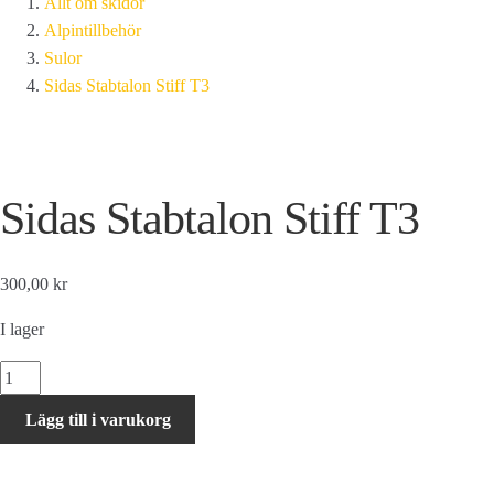
Allt om skidor
Alpintillbehör
Sulor
Sidas Stabtalon Stiff T3
Sidas Stabtalon Stiff T3
300,00 kr
I lager
Sidas
Stabtalon
Lägg till i varukorg
Stiff
T3
mängd