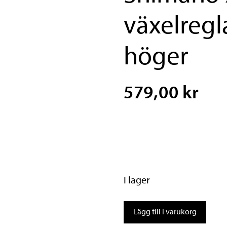
växelregl
höger
579,00 kr
I lager
Shimano
Lägg till i varukorg
XT