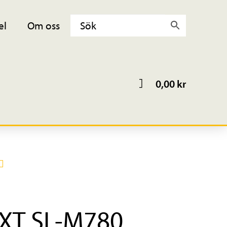
el
Om oss
0,00
kr
XT SL-M780