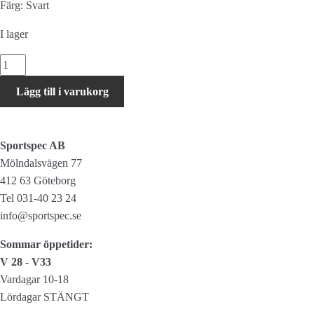
Färg: Svart
I lager
Shimano
XT
Lägg till i varukorg
M8000
vevparti
single
Sportspec AB
utan
Mölndalsvägen 77
drev
412 63 Göteborg
mängd
Tel 031-40 23 24
info@sportspec.se
Sommar öppetider:
V 28 - V33
Vardagar 10-18
Lördagar STÄNGT