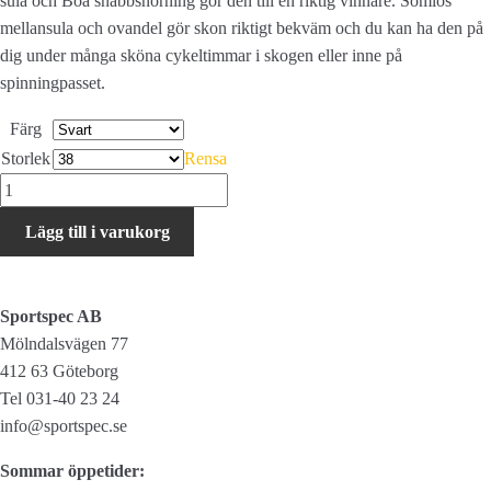
sula och Boa snabbsnörning gör den till en riktig vinnare. Sömlös
mellansula och ovandel gör skon riktigt bekväm och du kan ha den på
dig under många sköna cykeltimmar i skogen eller inne på
spinningpasset.
Färg
Storlek
Rensa
Shimano
XC300W
Lägg till i varukorg
mängd
Sportspec AB
Mölndalsvägen 77
412 63 Göteborg
Tel 031-40 23 24
info@sportspec.se
Sommar öppetider: