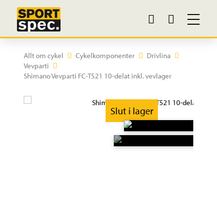
Allt om cykel
Cykelkomponenter
Drivlina
Vevparti
Shimano Vevparti FC-T521 10-delat inkl. vevlager
Slut i lager