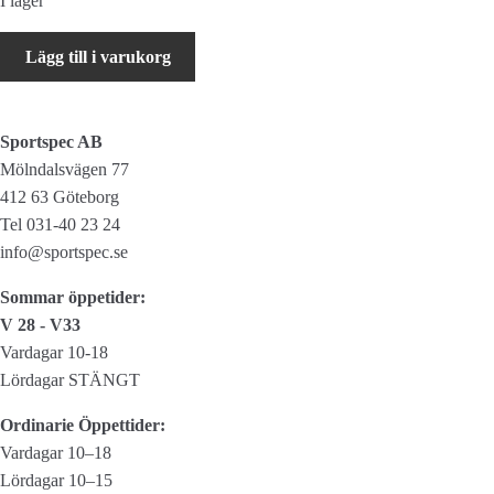
I lager
XLC
Lägg till i varukorg
Bromsreglage
set
BL-
Sportspec AB
R02
Mölndalsvägen 77
för
412 63 Göteborg
racerstyre,
Tel 031-40 23 24
Ø31,8
info@sportspec.se
mm
mängd
Sommar öppetider:
V 28 - V33
Vardagar 10-18
Lördagar STÄNGT
Ordinarie Öppettider:
Vardagar 10–18
Lördagar 10–15