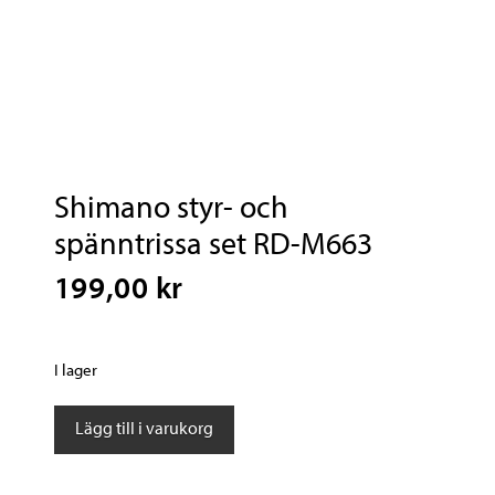
Shimano styr- och
spänntrissa set RD-M663
199,00 kr
I lager
Shimano
Lägg till i varukorg
styr-
och