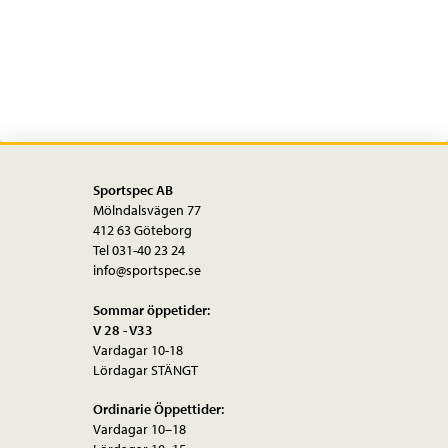
spänntrissa
set
RD-
M663
mängd
Sportspec AB
Mölndalsvägen 77
412 63 Göteborg
Tel 031-40 23 24
info@sportspec.se
Sommar öppetider:
V 28 - V33
Vardagar 10-18
Lördagar STÄNGT
Ordinarie Öppettider:
Vardagar 10–18