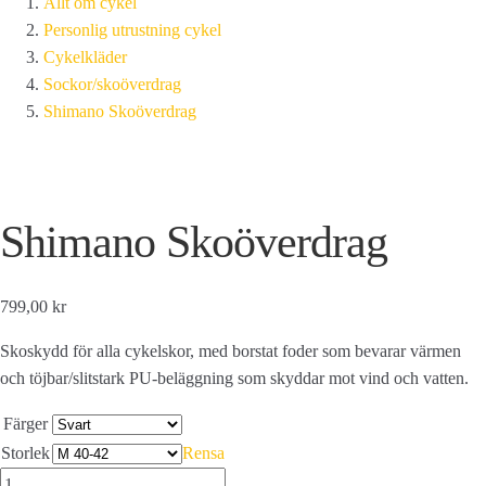
Allt om cykel
Personlig utrustning cykel
Cykelkläder
Sockor/skoöverdrag
Shimano Skoöverdrag
Shimano Skoöverdrag
799,00 kr
Skoskydd för alla cykelskor, med borstat foder som bevarar värmen
och töjbar/slitstark PU-beläggning som skyddar mot vind och vatten.
Färger
Storlek
Rensa
Shimano