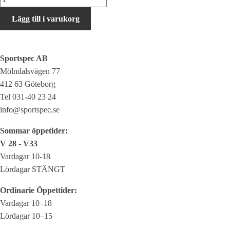
Skoöverdrag
Lägg till i varukorg
mängd
Sportspec AB
Mölndalsvägen 77
412 63 Göteborg
Tel 031-40 23 24
info@sportspec.se
Sommar öppetider:
V 28 - V33
Vardagar 10-18
Lördagar STÄNGT
Ordinarie Öppettider:
Vardagar 10–18
Lördagar 10–15