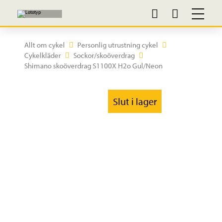
Allt om cykel
Personlig utrustning cykel
Cykelkläder
Sockor/skoöverdrag
Shimano skoöverdrag S1100X H2o Gul/Neon
Slut i lager