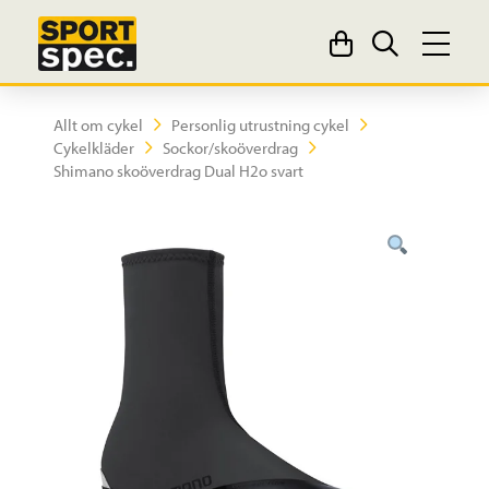
Allt om cykel
Personlig utrustning cykel
Cykelkläder
Sockor/skoöverdrag
Shimano skoöverdrag Dual H2o svart