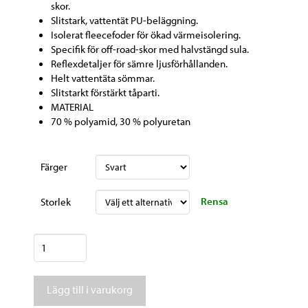
skor.
Slitstark, vattentät PU-beläggning.
Isolerat fleecefoder för ökad värmeisolering.
Specifik för off-road-skor med halvstängd sula.
Reflexdetaljer för sämre ljusförhållanden.
Helt vattentäta sömmar.
Slitstarkt förstärkt tåparti.
MATERIAL
70 % polyamid, 30 % polyuretan
Färger
Rensa
Storlek
Shimano
skoöverdrag
Dual
Lägg till i varukorg
H2o