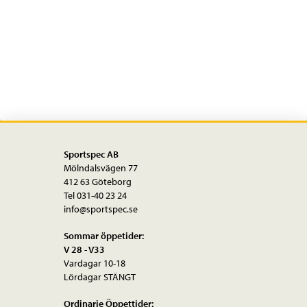
svart
mängd
Sportspec AB
Mölndalsvägen 77
412 63 Göteborg
Tel 031-40 23 24
info@sportspec.se
Sommar öppetider:
V 28 - V33
Vardagar 10-18
Lördagar STÄNGT
Ordinarie Öppettider: