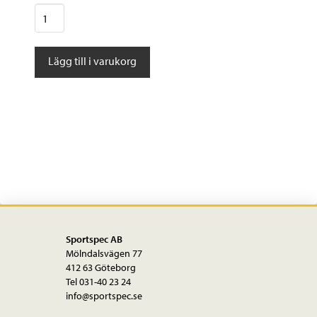
Shimano
Skoövedrag
THERMAL
Lägg till i varukorg
XC
mängd
Sportspec AB
Mölndalsvägen 77
412 63 Göteborg
Tel 031-40 23 24
info@sportspec.se