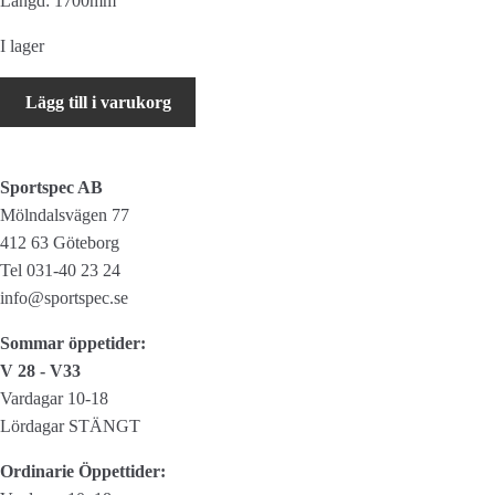
Längd: 1700mm
I lager
SHIMANO
Lägg till i varukorg
Skivbromsslang
SM-
BH59-
Sportspec AB
JK-
Mölndalsvägen 77
SS
412 63 Göteborg
Rak
Tel 031-40 23 24
1700
info@sportspec.se
mm
Svart
Sommar öppetider:
mängd
V 28 - V33
Vardagar 10-18
Lördagar STÄNGT
Ordinarie Öppettider: