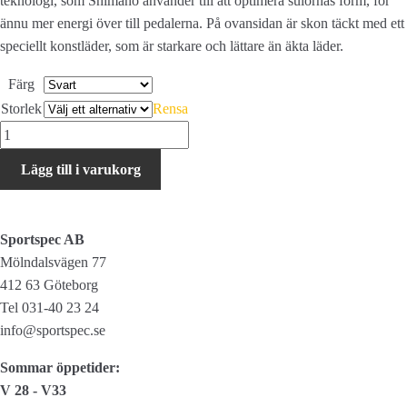
teknologi, som Shimano använder till att optimera sulornas form, för
ännu mer energi över till pedalerna. På ovansidan är skon täckt med ett
speciellt konstläder, som är starkare och lättare än äkta läder.
Färg
Storlek
Rensa
Shimano
RC502
Lägg till i varukorg
mängd
Sportspec AB
Mölndalsvägen 77
412 63 Göteborg
Tel 031-40 23 24
info@sportspec.se
Sommar öppetider:
V 28 - V33