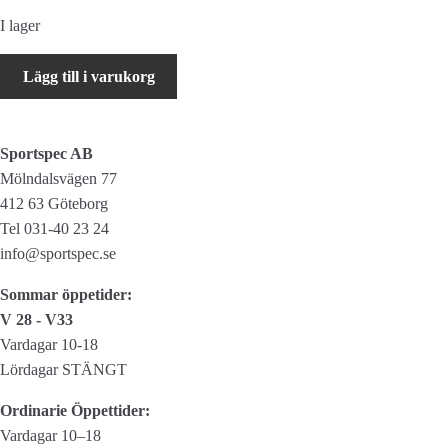
I lager
Shimano
Lägg till i varukorg
OT-
SP41
OPTISLICK
Sportspec AB
växelvajerset
Mölndalsvägen 77
[svart]
412 63 Göteborg
mängd
Tel 031-40 23 24
info@sportspec.se
Sommar öppetider:
V 28 - V33
Vardagar 10-18
Lördagar STÄNGT
Ordinarie Öppettider:
Vardagar 10–18