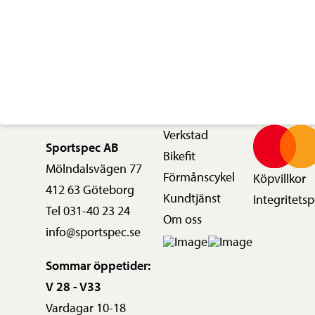
mängd
Verkstad
Sportspec AB
Bikefit
Mölndalsvägen 77
Förmånscykel
Köpvillkor
412 63 Göteborg
Kundtjänst
Integritetsp
Tel 031-40 23 24
Om oss
info@sportspec.se
Sommar öppetider:
V 28 - V33
Vardagar 10-18