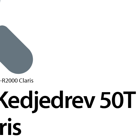
edjedrev 50T 
ris