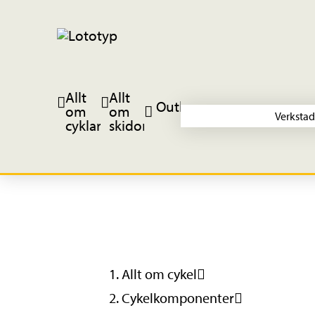
Allt
Allt
Outlet
om
om
Verkstad
cyklar
skidor
Allt om cykel
Cykelkomponenter