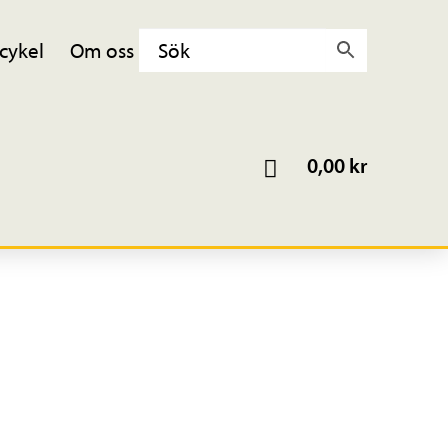
cykel
Om oss
0,00
kr