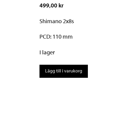
499,00 kr
Shimano 2x8s
PCD: 110 mm
I lager
Shimano
Lägg till i varukorg
Kedjedrev
50T
för
FC-
R2000
Claris