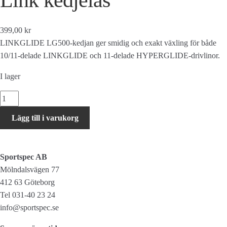
399,00 kr
LINKGLIDE LG500-kedjan ger smidig och exakt växling för både
10/11-delade LINKGLIDE och 11-delade HYPERGLIDE-drivlinor.
I lager
Shimano
Kedja
Lägg till i varukorg
CN-
LG500
LINKGLIDE
Sportspec AB
E-
Mölndalsvägen 77
BIKE
412 63 Göteborg
RATED
Tel 031-40 23 24
126
info@sportspec.se
länkar
Quick-