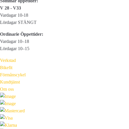
Sommar öppetider:
Link
V 28 - V33
kedjelås
Vardagar 10-18
mängd
Lördagar STÄNGT
Ordinarie Öppettider:
Vardagar 10–18
Lördagar 10–15
Verkstad
Bikefit
Förmånscykel
Kundtjänst
Om oss