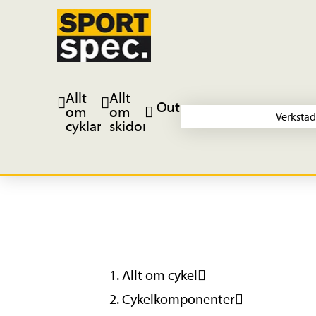
Allt
Allt
Outlet
om
om
Verkstad
cyklar
skidor
Allt om cykel
Cykelkomponenter