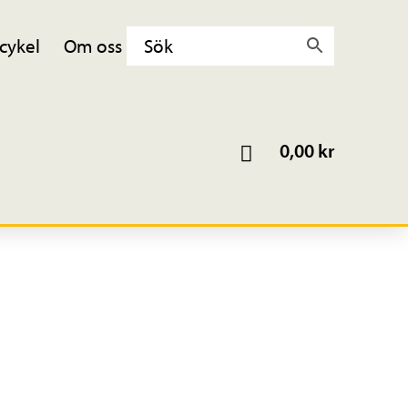
cykel
Om oss
0,00
kr