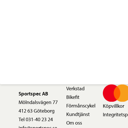
X11
E-
BIKE
DESIGN
116L
mängd
Verkstad
Sportspec AB
Bikefit
Mölndalsvägen 77
Förmånscykel
Köpvillkor
412 63 Göteborg
Kundtjänst
Integritetsp
Tel 031-40 23 24
Om oss
info@sportspec.se