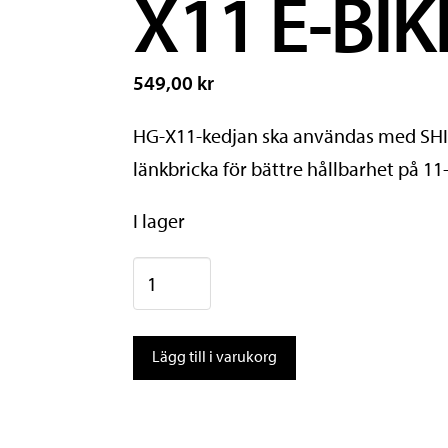
X11 E-BIK
549,00 kr
HG-X11-kedjan ska användas med SHI
länkbricka för bättre hållbarhet på 11
I lager
Shimano
Kedja
CN-
Lägg till i varukorg
E8000-
11
HG-