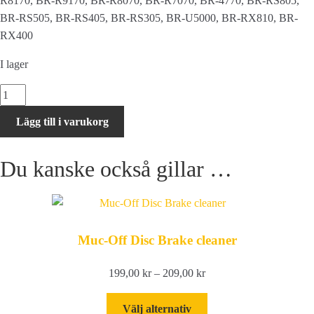
R8170, BR-R9170, BR-R8070, BR-R7070, BR-4770, BR-RS805,
BR-RS505, BR-RS405, BR-RS305, BR-U5000, BR-RX810, BR-
RX400
I lager
Shimano
K05S-
Lägg till i varukorg
RX
bromsbelägg
Du kanske också gillar …
resin
inkl.
fjäder
(par)
mängd
Muc-Off Disc Brake cleaner
Prisintervall:
199,00
kr
–
209,00
kr
199,00 kr
Den
till
Välj alternativ