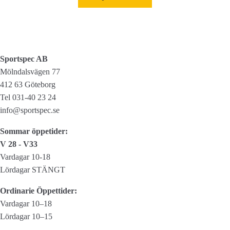
här
209,00 kr
produkten
har
flera
varianter.
Sportspec AB
De
Mölndalsvägen 77
olika
412 63 Göteborg
alternativen
Tel 031-40 23 24
kan
info@sportspec.se
väljas
Sommar öppetider:
på
V 28 - V33
produktsidan
Vardagar 10-18
Lördagar STÄNGT
Ordinarie Öppettider:
Vardagar 10–18
Lördagar 10–15