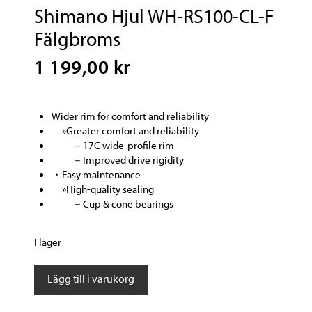
Shimano Hjul WH-RS100-CL-F
Fälgbroms
1 199,00 kr
Wider rim for comfort and reliability
»Greater comfort and reliability
－17C wide-profile rim
－Improved drive rigidity
・Easy maintenance
»High-quality sealing
－Cup & cone bearings
I lager
Shimano
Lägg till i varukorg
Hjul
WH-