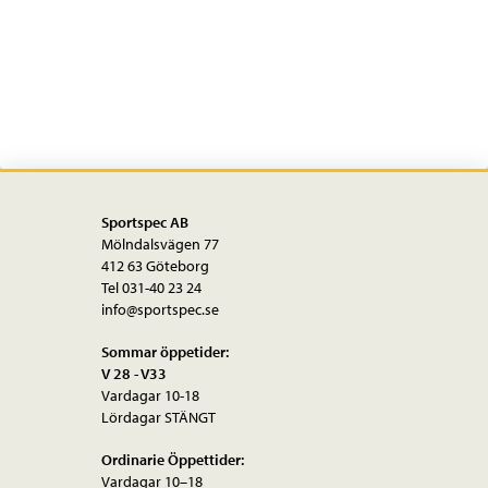
RS100-
CL-
F
Fälgbroms
mängd
Sportspec AB
Mölndalsvägen 77
412 63 Göteborg
Tel 031-40 23 24
info@sportspec.se
Sommar öppetider:
V 28 - V33
Vardagar 10-18
Lördagar STÄNGT
Ordinarie Öppettider:
Vardagar 10–18