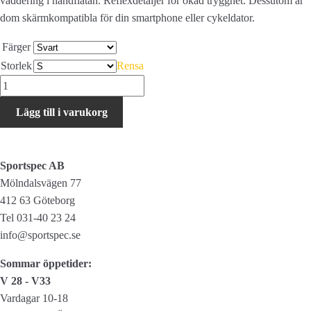
vaddering i handflatan. Reflexdetaljer för ökad trygghet. Dessutom är
dom skärmkompatibla för din smartphone eller cykeldator.
Färger
Storlek
Rensa
Shimano
Handskar
Lägg till i varukorg
Gore-
Tex
mängd
Sportspec AB
Mölndalsvägen 77
412 63 Göteborg
Tel 031-40 23 24
info@sportspec.se
Sommar öppetider:
V 28 - V33
Vardagar 10-18