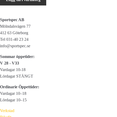
500
mängd
Sportspec AB
Mölndalsvägen 77
412 63 Göteborg
Tel 031-40 23 24
info@sportspec.se
Sommar öppetider:
V 28 - V33
Vardagar 10-18
Lördagar STÄNGT
Ordinarie Öppettider:
Vardagar 10–18
Lördagar 10–15
Verkstad