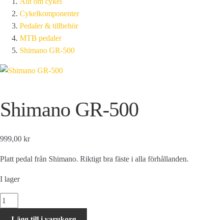
Allt om cykel
Cykelkomponenter
Pedaler & tillbehör
MTB pedaler
Shimano GR-500
Shimano GR-500
999,00 kr
Platt pedal från Shimano. Riktigt bra fäste i alla förhållanden.
I lager
Shimano
GR-
Lägg till i varukorg