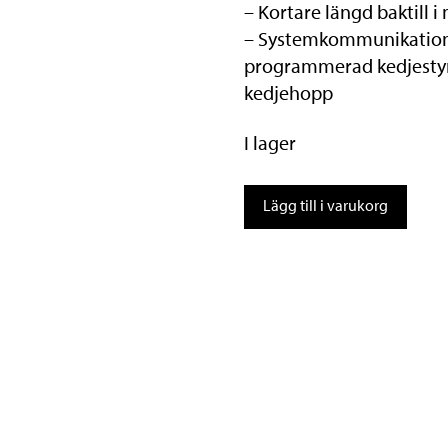
– Kortare längd baktill
– Systemkommunikation
programmerad kedjestyra
kedjehopp
I lager
Shimano
Lägg till i varukorg
FD-
R8050
Di2
2x11s
mängd