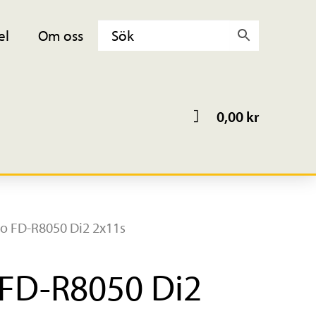
el
Om oss
0,00
kr
o FD-R8050 Di2 2x11s
FD-R8050 Di2