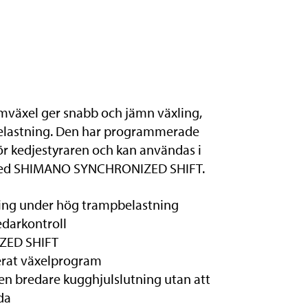
växel ger snabb och jämn växling,
elastning. Den har programmerade
ör kedjestyraren och kan användas i
n med SHIMANO SYNCHRONIZED SHIFT.
ling under hög trampbelastning
darkontroll
ZED SHIFT
erat växelprogram
en bredare kugghjulslutning utan att
da