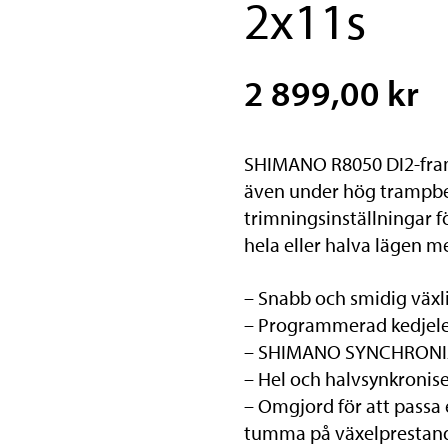
2x11s
2 899,00 kr
SHIMANO R8050 DI2-fram
även under hög trampb
trimningsinställningar f
hela eller halva läge
– Snabb och smidig väx
– Programmerad kedjele
– SHIMANO SYNCHRONI
– Hel och halvsynkronis
– Omgjord för att passa 
tumma på växelprestan