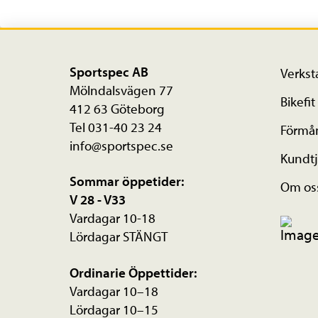
Sportspec AB
Verkst
Mölndalsvägen 77
Bikefit
412 63 Göteborg
Tel 031-40 23 24
Förmå
info@sportspec.se
Kundtj
Sommar öppetider:
Om os
V 28 - V33
Vardagar 10-18
Lördagar STÄNGT
Ordinarie Öppettider:
Vardagar 10–18
Lördagar 10–15