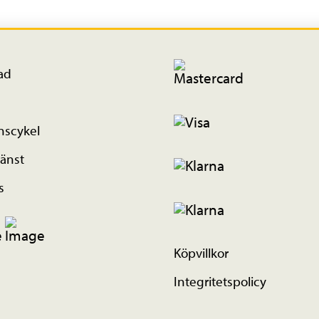
ad
nscykel
änst
s
Köpvillkor
Integritetspolicy