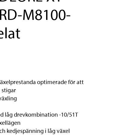
 RD-M8100-
lat
äxelprestanda optimerade för att
 stigar
växling
ed låg drevkombination -10/51T
äxellägen
ch kedjespänning i låg växel