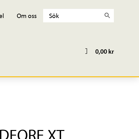
el
Om oss
0,00
kr
 DEORE XT