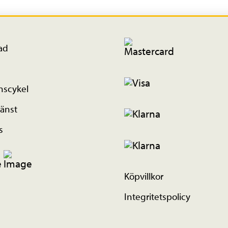
ad
nscykel
änst
s
Köpvillkor
Integritetspolicy