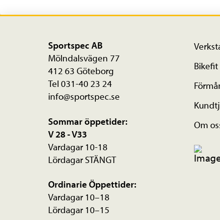
Sportspec AB
Verkst
Mölndalsvägen 77
Bikefit
412 63 Göteborg
Tel 031-40 23 24
Förmå
info@sportspec.se
Kundtj
Sommar öppetider:
Om os
V 28 - V33
Vardagar 10-18
Lördagar STÄNGT
Ordinarie Öppettider:
Vardagar 10–18
Lördagar 10–15