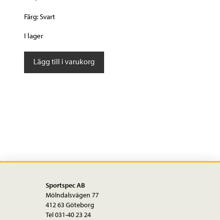
Färg: Svart
I lager
Shimano
Lägg till i varukorg
DEORE
Vevparti
FC-
M5100-
1
10/11-
delat
mängd
Sportspec AB
Mölndalsvägen 77
412 63 Göteborg
Tel 031-40 23 24