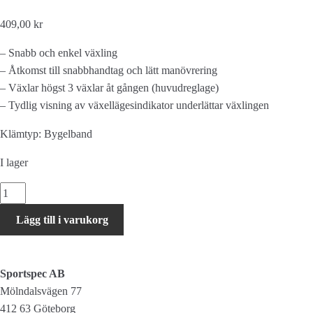
409,00 kr
– Snabb och enkel växling
– Åtkomst till snabbhandtag och lätt manövrering
– Växlar högst 3 växlar åt gången (huvudreglage)
– Tydlig visning av växellägesindikator underlättar växlingen
Klämtyp: Bygelband
I lager
Shimano
DEORE
Lägg till i varukorg
Växelreglage
SLM6100
Höger
Sportspec AB
Set
Mölndalsvägen 77
Bygelband
412 63 Göteborg
mängd