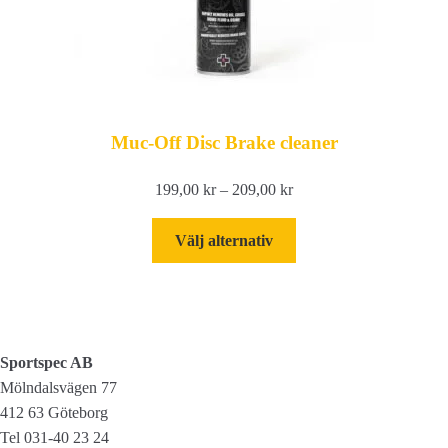
Muc-Off Disc Brake cleaner
Prisintervall:
199,00
kr
–
209,00
kr
199,00 kr
Den
till
Välj alternativ
här
209,00 kr
produkten
har
flera
varianter.
Sportspec AB
De
Mölndalsvägen 77
olika
412 63 Göteborg
alternativen
Tel 031-40 23 24