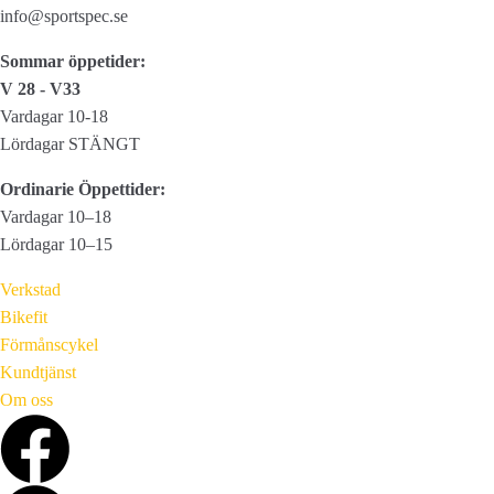
kan
info@sportspec.se
väljas
Sommar öppetider:
på
V 28 - V33
produktsidan
Vardagar 10-18
Lördagar STÄNGT
Ordinarie Öppettider:
Vardagar 10–18
Lördagar 10–15
Verkstad
Bikefit
Förmånscykel
Kundtjänst
Om oss