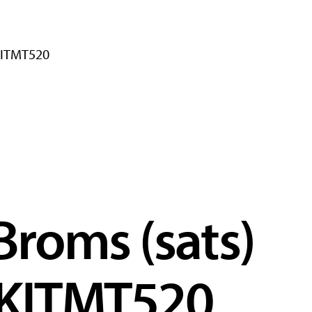
KITMT520
roms (sats)
KITMT520