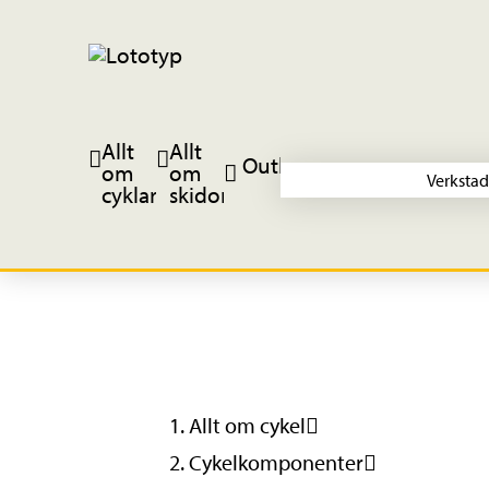
Allt
Allt
Outlet
om
om
Verkstad
cyklar
skidor
Allt om cykel
Cykelkomponenter