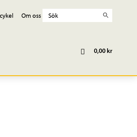
cykel
Om oss
0,00
kr