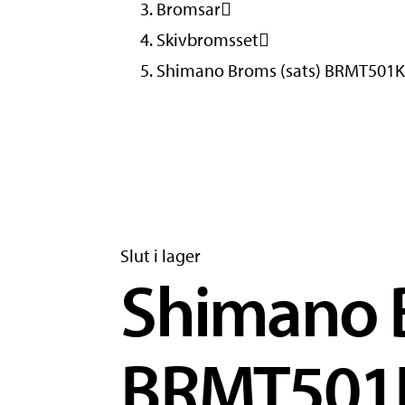
Bromsar
Skivbromsset
Shimano Broms (sats) BRMT501
Slut i lager
Shimano B
BRMT501